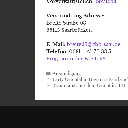
Vorverkaufstellen:
Breite63
Veranstaltung Adresse:
Breite Straße 63
66115 Saarbrücken
E-Mail:
breite63@zbb-saar.de
Telefon:
0681 – 41 70 83 5
Programm der Breite63
Kategorien
Ankündigung
Party Oriental in Havanna Saarbrü
Traumtänze aus dem Orient in BRE