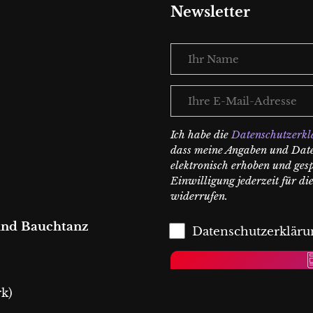
Newsletter
Ihr
Name
Ihre
E-
Mail-
Ich habe die
Datenschutzerkl
Adresse
dass meine Angaben und Dat
elektronisch erhoben und ges
Einwilligung jederzeit für d
widerrufen.
 und Bauchtanz
Datenschutzerklär
k)