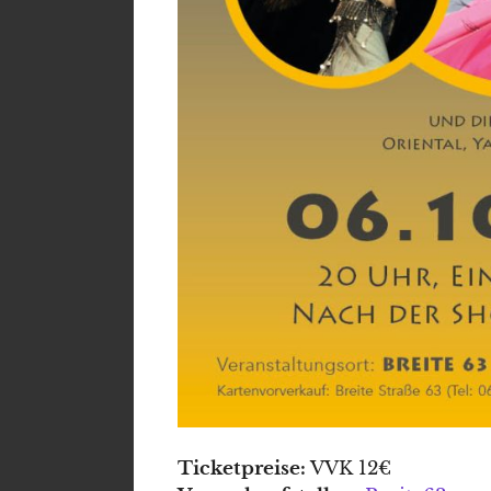
Ticketpreise:
VVK 12€