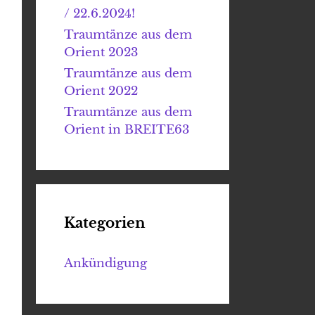
/ 22.6.2024!
Traumtänze aus dem
Orient 2023
Traumtänze aus dem
Orient 2022
Traumtänze aus dem
Orient in BREITE63
Kategorien
Ankündigung