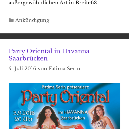
außergewöhnlichen Art in Breite63.
Kategorien
Ankündigung
Party Oriental in Havanna
Saarbrücken
5. Juli 2016
von
Fatima Serin